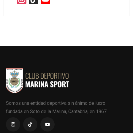
Somos una entidad deportiva sin ánimo de lucro
fundada en Soto de la Marina, Cantabria, en 1967.