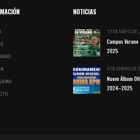
RMACIÓN
NOTICIAS
B
12 DE MAYO DE 
Campus Verano 
OS
2025
DARIO
9 DE ENERO DE 
LA
Nuevo Álbum Ofi
LIDAD
2024–2025
CTO