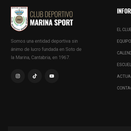
INFO
EL CLU
Somos una entidad deportiva sin
EQUIP
ánimo de lucro fundada en Soto de
CALEN
la Marina, Cantabria, en 1967.
ESCUE
ACTUA
CONTA