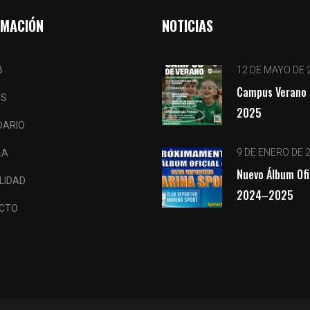
RMACIÓN
NOTICIAS
B
12 DE MAYO DE 
Campus Verano 
OS
2025
DARIO
9 DE ENERO DE 
LA
Nuevo Álbum Ofi
LIDAD
2024–2025
CTO