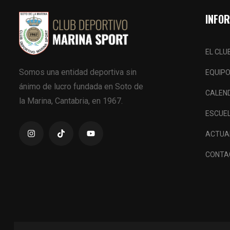
INFO
EL CLU
Somos una entidad deportiva sin
EQUIP
ánimo de lucro fundada en Soto de
CALEN
la Marina, Cantabria, en 1967.
ESCUE
ACTUA
CONTA