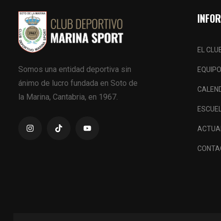
INFO
EL CLU
Somos una entidad deportiva sin
EQUIP
ánimo de lucro fundada en Soto de
CALEN
la Marina, Cantabria, en 1967.
ESCUE
ACTUA
CONTA