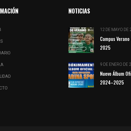
RMACIÓN
NOTICIAS
B
12 DE MAYO DE 
Campus Verano 
OS
2025
DARIO
9 DE ENERO DE 
LA
Nuevo Álbum Ofi
LIDAD
2024–2025
CTO