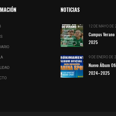
RMACIÓN
NOTICIAS
B
12 DE MAYO DE 
Campus Verano 
OS
2025
DARIO
9 DE ENERO DE 
LA
Nuevo Álbum Ofi
LIDAD
2024–2025
CTO