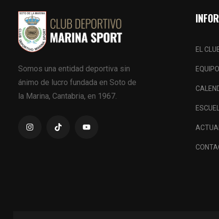
INFO
EL CLU
Somos una entidad deportiva sin
EQUIP
ánimo de lucro fundada en Soto de
CALEN
la Marina, Cantabria, en 1967.
ESCUE
ACTUA
CONTA