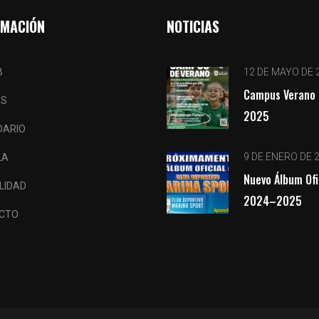
RMACIÓN
NOTICIAS
B
12 DE MAYO DE 
Campus Verano 
OS
2025
DARIO
9 DE ENERO DE 
LA
Nuevo Álbum Ofi
LIDAD
2024–2025
CTO