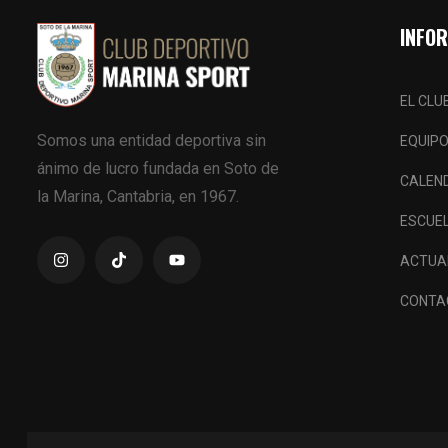
INFO
EL CLU
Somos una entidad deportiva sin
EQUIP
ánimo de lucro fundada en Soto de
CALEN
la Marina, Cantabria, en 1967.
ESCUE
ACTUA
CONTA