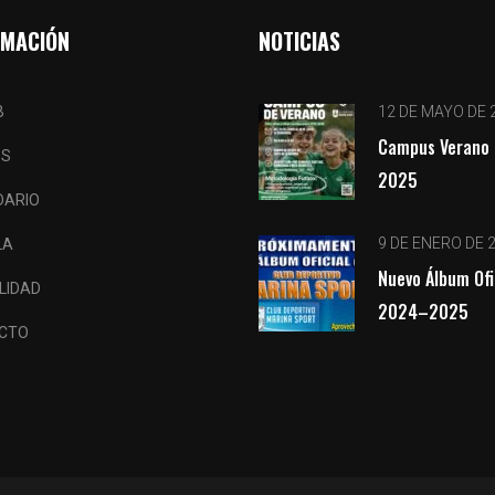
RMACIÓN
NOTICIAS
B
12 DE MAYO DE 
Campus Verano 
OS
2025
DARIO
9 DE ENERO DE 
LA
Nuevo Álbum Ofi
LIDAD
2024–2025
CTO