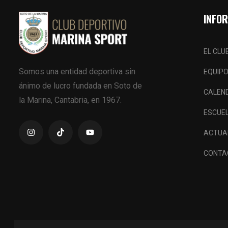
INFO
EL CLU
Somos una entidad deportiva sin
EQUIP
ánimo de lucro fundada en Soto de
CALEN
la Marina, Cantabria, en 1967.
ESCUE
ACTUA
CONTA